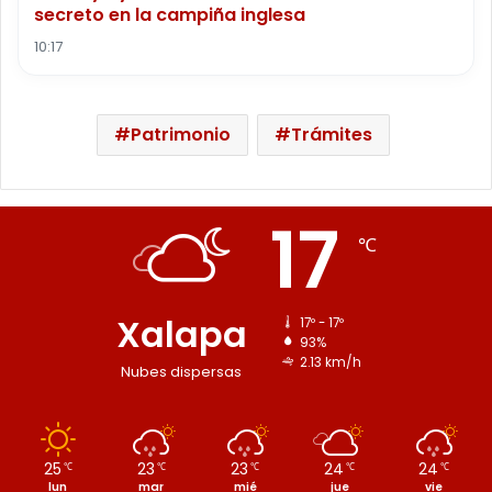
secreto en la campiña inglesa
10:17
Patrimonio
Trámites
17
℃
Xalapa
17º - 17º
93%
2.13 km/h
Nubes dispersas
25
23
23
24
24
℃
℃
℃
℃
℃
lun
mar
mié
jue
vie