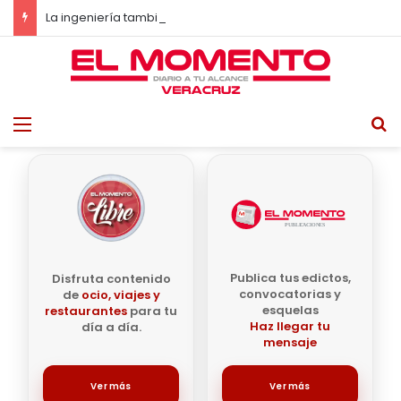
La ingeniería también necesita alma
Menu
B
Publica tus edictos,
Disfruta contenido
convocatorias y
de
ocio, viajes y
esquelas
restaurantes
para tu
Haz llegar tu
día a día.
mensaje
Ver más
Ver más