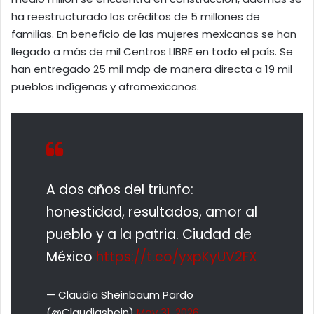
ha reestructurado los créditos de 5 millones de
familias. En beneficio de las mujeres mexicanas se han
llegado a más de mil Centros LIBRE en todo el país. Se
han entregado 25 mil mdp de manera directa a 19 mil
pueblos indígenas y afromexicanos.
A dos años del triunfo:
honestidad, resultados, amor al
pueblo y a la patria. Ciudad de
México
https://t.co/yxpKyUV2FX
— Claudia Sheinbaum Pardo
(@Claudiashein)
May 31, 2026