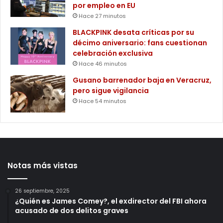
por empleo en EU
Hace 27 minutos
BLACKPINK desata críticas por su
décimo aniversario: fans cuestionan
celebración exclusiva
Hace 46 minutos
Gusano barrenador baja en Veracruz,
pero sigue vigilancia
Hace 54 minutos
Notas más vistas
26 septiembre, 2025
¿Quién es James Comey?, el exdirector del FBI ahora
acusado de dos delitos graves