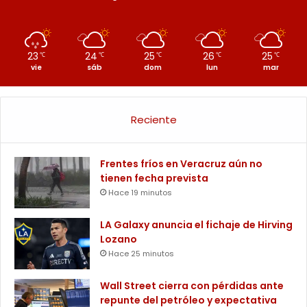
23
24
25
26
25
℃
℃
℃
℃
℃
vie
sáb
dom
lun
mar
Reciente
Frentes fríos en Veracruz aún no
tienen fecha prevista
Hace 19 minutos
LA Galaxy anuncia el fichaje de Hirving
Lozano
Hace 25 minutos
Wall Street cierra con pérdidas ante
repunte del petróleo y expectativa