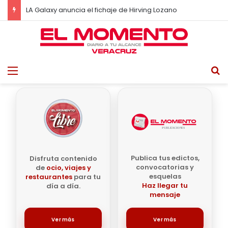
Wall Street cierra con pérdidas ante repunte del petróleo y expectativa por empleo en EU
Menu
B
Publica tus edictos,
Disfruta contenido
convocatorias y
de
ocio, viajes y
esquelas
restaurantes
para tu
Haz llegar tu
día a día.
mensaje
Ver más
Ver más