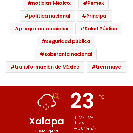
noticias México.
Pemex
política nacional
Principal
programas sociales
Salud Pública
seguridad pública
soberanía nacional
transformación de México
tren maya
23
℃
Xalapa
23º - 23º
71%
2.54 km/h
Lluvia ligera