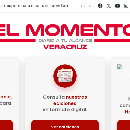
Facebook
X
You
 Driver sobrevive a accidente en Francia
e
ocio,
Consulta
nuestras
P
para
ediciones
conv
en formato digital.
Ha
Ver ediciones