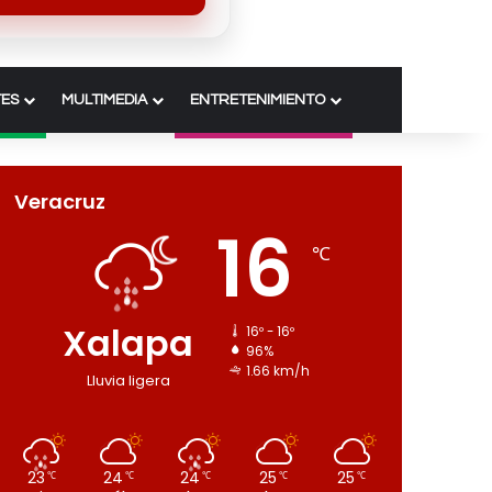
ES
MULTIMEDIA
ENTRETENIMIENTO
Veracruz
16
℃
Xalapa
16º - 16º
96%
1.66 km/h
Lluvia ligera
23
24
24
25
25
℃
℃
℃
℃
℃