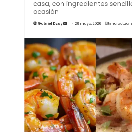
casa, con ingredientes sencil
ocasión
Send
Gabriel Dzay
26 mayo, 2026
Última actuali
an
email