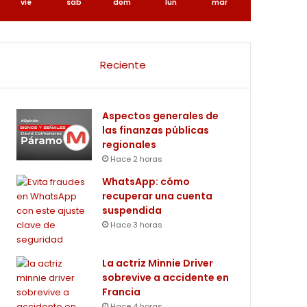
vie
sáb
dom
lun
mar
Reciente
Aspectos generales de
las finanzas públicas
regionales
Hace 2 horas
WhatsApp: cómo
recuperar una cuenta
suspendida
Hace 3 horas
La actriz Minnie Driver
sobrevive a accidente en
Francia
Hace 4 horas