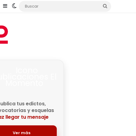
Tube
Instagram
Sidebar
Switch skin
Buscar
ublica tus edictos,
ocatorias y esquelas
z llegar tu mensaje
Ver más