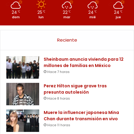
24
25
22
24
24
℃
℃
℃
℃
℃
dom
lun
mar
mié
jue
Reciente
Sheinbaum anuncia vivienda para 12
millones de familias en México
Hace 7 horas
Perez Hilton sigue grave tras
presunta autolesión
Hace 8 horas
Muere la influencer japonesa Mina
Chan durante transmisión en vivo
Hace 11 horas