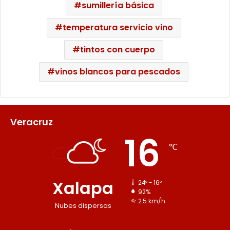
sumillería básica
temperatura servicio vino
tintos con cuerpo
vinos blancos para pescados
Veracruz
16
℃
Xalapa
24º - 16º
92%
2.5 km/h
Nubes dispersas