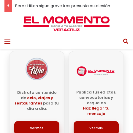
Muere la influencer japonesa Mina Chan durante transmisión en vivo
Menu
B
Publica tus edictos,
Disfruta contenido
convocatorias y
de
ocio, viajes y
esquelas
restaurantes
para tu
Haz llegar tu
día a día.
mensaje
Ver más
Ver más