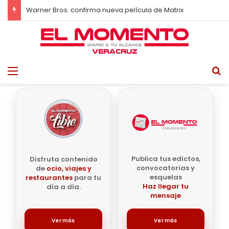
Warner Bros. confirma nueva película de Matrix
Menu
B
Publica tus edictos,
Disfruta contenido
convocatorias y
de
ocio, viajes y
esquelas
restaurantes
para tu
Haz llegar tu
día a día.
mensaje
Ver más
Ver más