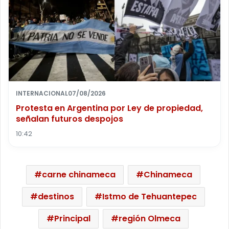
INTERNACIONAL
07/08/2026
Protesta en Argentina por Ley de propiedad,
señalan futuros despojos
10:42
carne chinameca
Chinameca
destinos
Istmo de Tehuantepec
Principal
región Olmeca