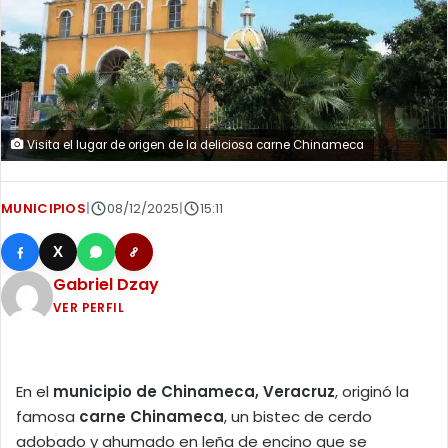
Visita el lugar de origen de la deliciosa carne Chinameca
MUNICIPIOS
|
08/12/2025
|
15:11
X
Gabriel Dzay
VER PERFIL
En el
municipio de Chinameca, Veracruz
, originó la
famosa
carne Chinameca
, un bistec de cerdo
adobado y ahumado en leña de encino que se