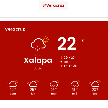
Veracruz
Veracruz
22
℃
Xalapa
22º - 22º
81%
1.73 km/h
Lluvia
24
25
25
23
23
℃
℃
℃
℃
℃
dom
lun
mar
mié
jue