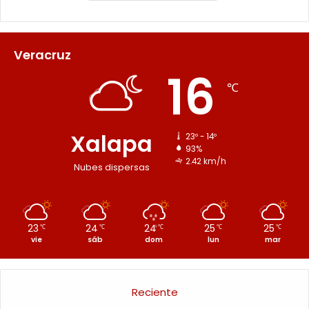
Veracruz
16
℃
Xalapa
23º - 14º
93%
2.42 km/h
Nubes dispersas
23
24
24
25
25
℃
℃
℃
℃
℃
vie
sáb
dom
lun
mar
Reciente