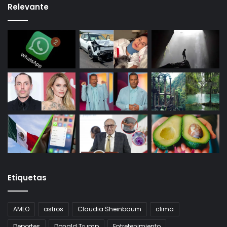
Relevante
Etiquetas
AMLO
astros
Claudia Sheinbaum
clima
Deportes
Donald Trump
Entretenimiento