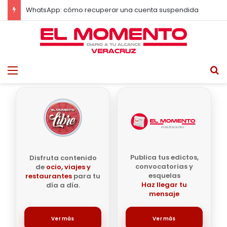
La actriz Minnie Driver sobrevive a accidente en Francia
Menu
B
Publica tus edictos,
Disfruta contenido
convocatorias y
de
ocio, viajes y
esquelas
restaurantes
para tu
Haz llegar tu
día a día.
mensaje
Ver más
Ver más