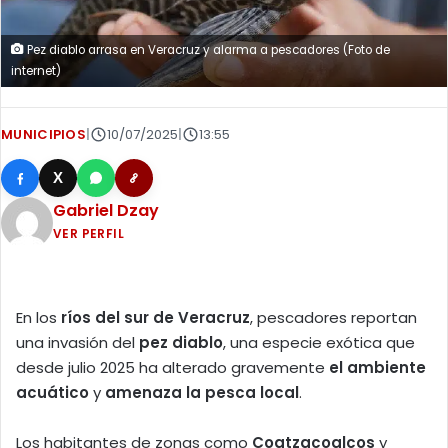
Pez diablo arrasa en Veracruz y alarma a pescadores (Foto de
internet)
MUNICIPIOS
|
10/07/2025
|
13:55
X
Gabriel Dzay
VER PERFIL
En los
ríos del sur de Veracruz
, pescadores reportan
una invasión del
pez diablo
, una especie exótica que
desde julio 2025 ha alterado gravemente
el ambiente
acuático
y
amenaza la pesca local
.
Los habitantes de zonas como
Coatzacoalcos
y